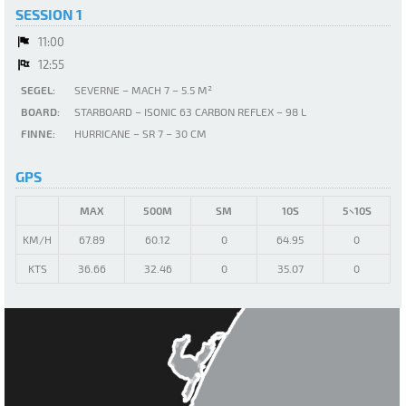
SESSION 1
11:00
12:55
SEGEL:
SEVERNE – MACH 7 – 5.5 M²
BOARD:
STARBOARD – ISONIC 63 CARBON REFLEX – 98 L
FINNE:
HURRICANE – SR 7 – 30 CM
GPS
MAX
500M
SM
10S
5×10S
KM/H
67.89
60.12
0
64.95
0
KTS
36.66
32.46
0
35.07
0
La Palme Plage du Rouet