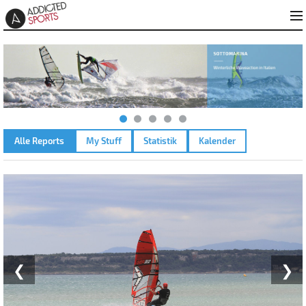
Alle Reports
My Stuff
Statistik
Kalender
LA PALME PLAGE DU ROUET – 09.06.2026
❮
❯