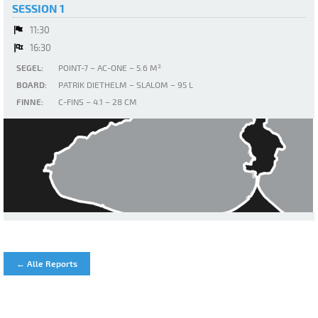
SESSION 1
11:30
16:30
SEGEL:
POINT-7 – AC-ONE – 5.6 M²
BOARD:
PATRIK DIETHELM – SLALOM – 95 L
FINNE:
C-FINS – 4.1 – 28 CM
Porto Liscia
← Alle Reports