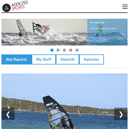
Alle Reports
My Stuff
Statistik
Kalender
PORTO LISCIA – 15.10.2023
❮
❯