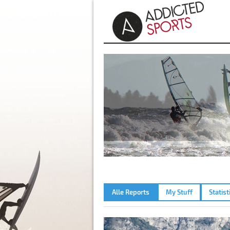
Alle Reports
My Stuff
Statist
GARDASEE - MALCESINE – 2