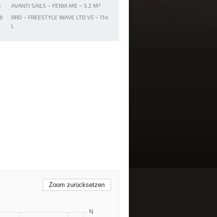
:
AVANTI SAILS – FENIX ME – 5.2 M²
:
RRD – FREESTYLE WAVE LTD V5 – 114
L
Zoom zurücksetzen