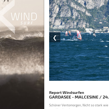
❮
Report Windsurfen
GARDASEE - MALCESINE
/
24
Schöner Ventomorgen, Nicht so stark wie 