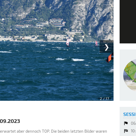
❯
2
/ 17
SESSI
.09.2023
06
10
erwartet aber dennoch TOP. Die beiden letzten Bilder waren