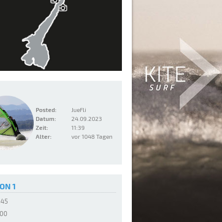
Posted:
JueFli
Datum:
24.09.2023
Zeit:
11:39
Alter:
vor 1048 Tagen
ON 1
:45
:00