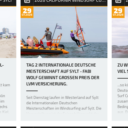
29
29
07.2026
07.2026
L-
TAG 2 INTERNATIONALE DEUTSCHE
ZU W
MEISTERSCHAFT AUF SYLT - FABI
VIEL
WOLF GEWINNT GROSSEN PREIS DER L
VM VERSICHERUNG.
ylt kam
...so 
Deutsc
lin
Surf C
Seit Dienstag laufen in Westerland auf Sylt
 im
zusam
die Internationalen Deutschen
sechs
Bedin
Meisterschaften im Windsurfing auf Sylt. Die
 Kiel.
aus. D
Veranstaltung ist der Saisonhöhepunkt der
Entsch
nationalen Spitzenserie California Windsurf
der F
Cup. Nachdem am Eröffnungstag keine