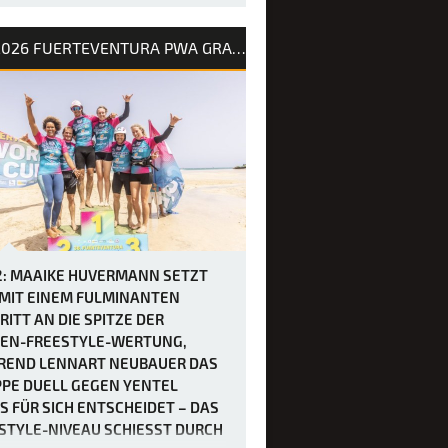
 vierten Tag des PWA Grand Slam 2026
erteventura maximal fünf Läufe
2026 FUERTEVENTURA PWA GRAND SLAM
elt werden mussten, um den
tyle-Wettbewerb der Frauen
hließen, trafen sich die Fahrerinnen
später als üblich – um 12 Uhr –, bevor
naltag in Gang kam. Die heutigen
gung…
2: MAAIKE HUVERMANN SETZT
 MIT EINEM FULMINANTEN
RITT AN DIE SPITZE DER
EN-FREESTYLE-WERTUNG,
END LENNART NEUBAUER DAS
PE DUELL GEGEN YENTEL
S FÜR SICH ENTSCHEIDET – DAS
STYLE-NIVEAU SCHIESST DURCH D