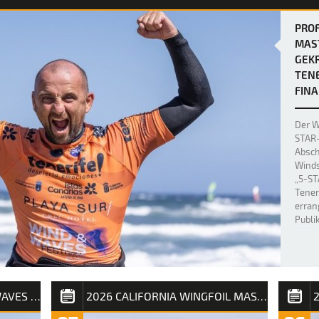
PROF
MAS
GEKR
TENE
FINA
Der W
STAR-
Absch
Winds
„5-ST
Tener
erran
Publi
2026 PLAYA SUR WIND & WAVES FESTIVAL TENERIFE
2026 CALIFORNIA WINGFOIL MASTERS SYLT