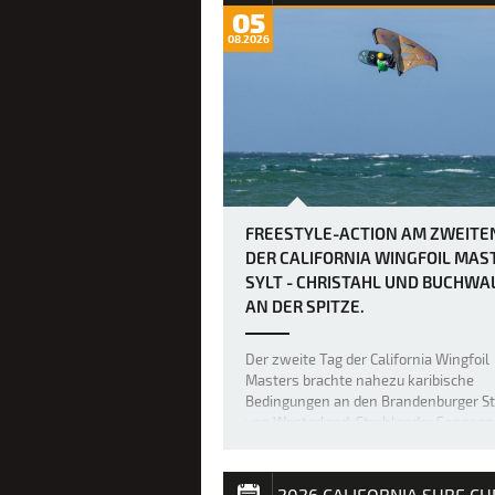
event - a commanding 36.63, highlight
05
a perfect 20-point ride for jumping - 2
08.2026
perfect 10's - to win T…
FREESTYLE-ACTION AM ZWEITE
DER CALIFORNIA WINGFOIL MAS
SYLT - CHRISTAHL UND BUCHWA
AN DER SPITZE.
Der zweite Tag der California Wingfoil
Masters brachte nahezu karibische
Bedingungen an den Brandenburger S
von Westerland. Strahlender Sonnens
25 Grad und perfekter Sideshore-Wind
fünf bis sechs Windstärken verwande
die Nordsee vor Sylt in eine spektakul
2026 CALIFORNIA SURF CU