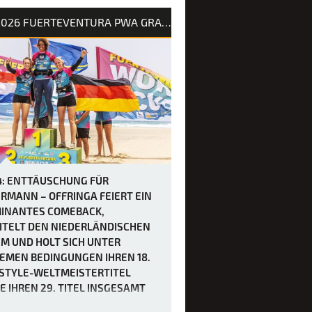
rhersage für Tag 3 des Slalom X beim
2026 FUERTEVENTURA PWA GRAND SLAM
rand Slam 2026 auf Fuerteventura
war schon immer als extrem windig
ndigt worden, doch bei Berichten von
en von bis zu 50 Knoten hätten sich
wohl kaum vorstellen können, wie
l es in Sotavento manchmal zug…
4: ENTTÄUSCHUNG FÜR
RMANN – OFFRINGA FEIERT EIN
INANTES COMEBACK,
ITELT DEN NIEDERLÄNDISCHEN
M UND HOLT SICH UNTER
EMEN BEDINGUNGEN IHREN 18.
STYLE-WELTMEISTERTITEL
E IHREN 29. TITEL INSGESAMT