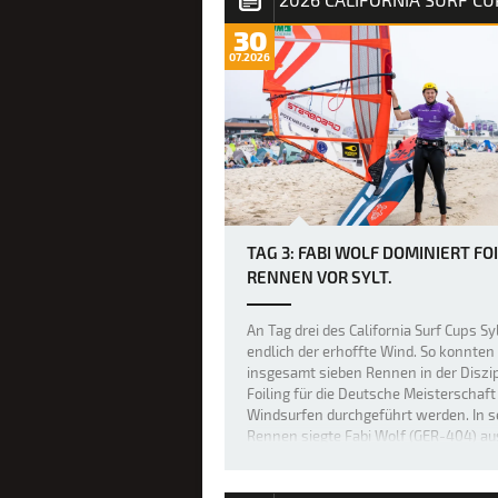
30
07.2026
TAG 3: FABI WOLF DOMINIERT FOI
RENNEN VOR SYLT.
An Tag drei des California Surf Cups S
endlich der erhoffte Wind. So konnten
insgesamt sieben Rennen in der Diszip
Foiling für die Deutsche Meisterschaft
Windsurfen durchgeführt werden. In 
Rennen siegte Fabi Wolf (GER-404) aus
In einem Rennen konnte der …