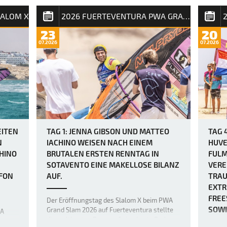
entpuppt sich als wahrer
m X
Die Vo
LALOM X
2026 FUERTEVENTURA PWA GRAND SLAM
Ausdauerwettkampf, bei dem die unerbittlich
PWA G
heulenden Winde keine Verschnaufpause
war z
23
20
zulassen und die mentalen und körperlichen
angekü
07.2026
07.2026
Fähigkeiten der weltbesten Windsurfer bis
lich
Windbö
an ihre absoluten Grenzen bringen. Heute
o
viele 
herr…
)
bruta
EITEN
TAG 1: JENNA GIBSON UND MATTEO
TAG 
N
IACHINO WEISEN NACH EINEM
HUVE
HINO
BRUTALEN ERSTEN RENNTAG IN
FULM
SOTAVENTO EINE MAKELLOSE BILANZ
VERE
FON
AUF.
TRAU
EXTR
FREE
Der Eröffnungstag des Slalom X beim PWA
SOWI
Grand Slam 2026 auf Fuerteventura stellte
WA
die weltbesten Racer auf eine harte Probe,
ß der