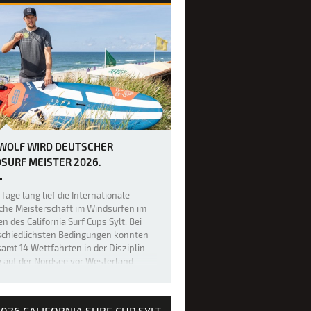
 WOLF WIRD DEUTSCHER
SURF MEISTER 2026.
Tage lang lief die Internationale
che Meisterschaft im Windsurfen im
 des California Surf Cups Sylt. Bei
schiedlichsten Bedingungen konnten
amt 14 Wettfahrten in der Disziplin
g auf der Nordsee vor Westerland
geführt werden. 100.000 Besuche…
026 CALIFORNIA SURF CUP SYLT