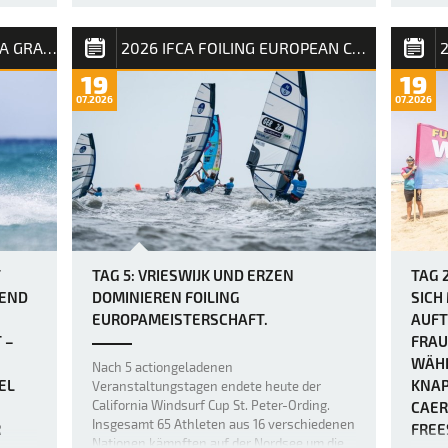
da heulende Winde und eine Kombination
öen
Da am
aus Dünung und kurzperiodigem Wellengang
urden
auf Fu
auf der Rennstrecke für Chaos sorgten. Wer
2026 FUERTEVENTURA PWA GRAND SLAM
2026 IFCA FOILING EUROPEAN CHAMPIONSHIP
geseg
auf einen sanften Einstieg ins …
Frees
19
19
 und
abzusc
07.2026
07.2026
etwas 
der Fi
Bedin
T
TAG 5: VRIESWIJK UND ERZEN
TAG 
REND
DOMINIEREN FOILING
SICH
EUROPAMEISTERSCHAFT.
AUFT
 –
FRAU
WÄHR
Nach 5 actiongeladenen
EL
KNAP
Veranstaltungstagen endete heute der
California Windsurf Cup St. Peter-Ording.
CAER
Insgesamt 65 Athleten aus 16 verschiedenen
R
FREE
Nationen kämpften auf der Nordsee um die