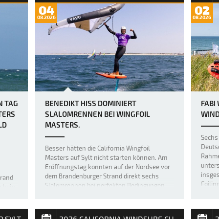
ed by
04
02
 x
08.2026
08.2026
N TAG
BENEDIKT HISS DOMINIERT
FABI
TERS
SLALOMRENNEN BEI WINGFOIL
WIND
LD
MASTERS.
Sechs 
Deuts
Besser hätten die California Wingfoil
Rahmen
Masters auf Sylt nicht starten können. Am
unter
Eröffnungstag konnten auf der Nordsee vor
insges
dem Brandenburger Strand direkt sechs
trand
Foilin
Slalomrennen bei perfekten Bedingungen
chein,
durch
durchgeführt werden. Der Fehmaraner
 mit
Benedikt Hiss konnte fünf der sechs
lten
Wettfahr…
äre F…
P SYLT
2026 CALIFORNIA WINDSURF CUP SYLT
2