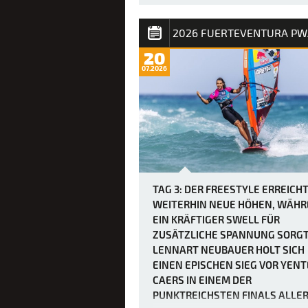
Seegang etwas nach, doch mit Windb
von über 40 Knoten am Nachmittag w
die Rennen dadurch nicht unbedingt
einfacher, da der Mut der weltbesten
20
Windsurfer erneut durch heftige Böen
07.2026
den „Dea…
TAG 3: DER FREESTYLE ERREICH
WEITERHIN NEUE HÖHEN, WÄH
EIN KRÄFTIGER SWELL FÜR
ZUSÄTZLICHE SPANNUNG SORGT
LENNART NEUBAUER HOLT SICH
EINEN EPISCHEN SIEG VOR YENT
CAERS IN EINEM DER
PUNKTREICHSTEN FINALS ALLE