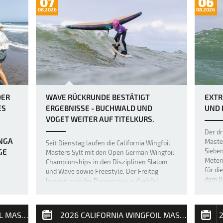
07
06
08.2026
08.2026
DER
WAVE RÜCKRUNDE BESTÄTIGT
EXTR
ES
ERGEBNISSE - BUCHWALD UND
UND 
VOGET WEITER AUF TITELKURS.
Der dr
INGA
Maste
Seit Dienstag laufen die California Wingfoil
Siebe
GE
Masters Sylt mit den Open German Wingfoil
Meter
Championships in den Disziplinen Slalom
für di
und Wave sowie Freestyle. Der Freitag
dem B
begann, wie der Donnerstag aufgehört
 THREE
die er
hatte: Sturm und hohe Wellen. Dabei hatte
red a
der Wind über Nacht von Südwest auf…
al,
2026 CALIFORNIA WINGFOIL MASTERS SYLT
2026 CALIFORNIA WINGFOIL MASTERS SYLT
entire