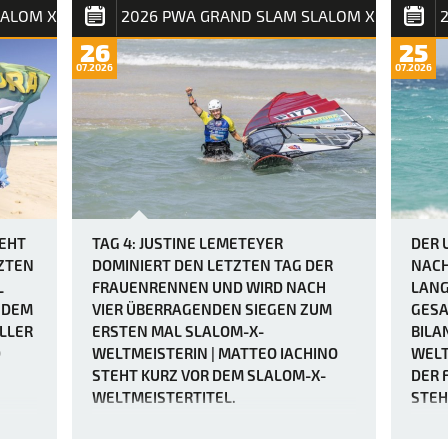
offiziellen Wettfahrten durchgeführt w…
LALOM X
2026 PWA GRAND SLAM SLALOM X
26
25
07.2026
07.2026
TEHT
TAG 4: JUSTINE LEMETEYER
DER 
ZTEN
DOMINIERT DEN LETZTEN TAG DER
NACH
L
FRAUENRENNEN UND WIRD NACH
LANG
HDEM
VIER ÜBERRAGENDEN SIEGEN ZUM
GESA
LLER
ERSTEN MAL SLALOM-X-
BILA
D
WELTMEISTERIN | MATTEO IACHINO
WELT
STEHT KURZ VOR DEM SLALOM-X-
DER 
WELTMEISTERTITEL.
STEH
ENTS
Der PWA Grand Slam 2026 auf Fuerteventura