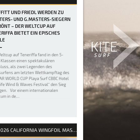
FITT UND FRIEDL WERDEN ZU
TERS- UND G.MASTERS-SIEGERN
ÖNT – DER WELTCUP AUF
RIFFA BIETET EIN EPISCHES
LE
eltcup auf Teneriffa fand in den 5-
Klassen einen spektakulären
luss, als zwei Legenden des
urfens am letzten Wettkampftag des
AR WORLD CUP Playa Surf CBBC Hotel
ife Wind & Waves Festival“ den Sieg
gen. Vor einem internationalen
kum in de…
2026 CALIFORNIA WINGFOIL MASTERS