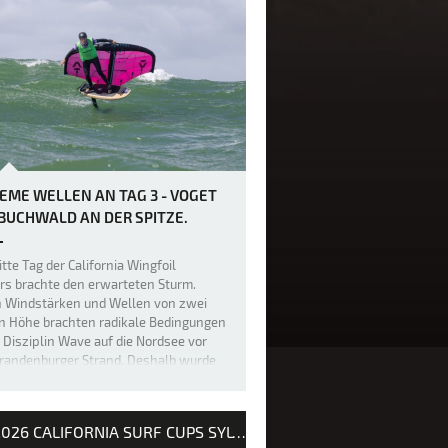
EME WELLEN AN TAG 3 - VOGET
BUCHWALD AN DER SPITZE.
itte Tag der California Wingfoil
rs brachte den erwarteten Sturm.
n Windstärken und Wellen von zwei
n Höhe brachten radikale Bedingungen
e Disziplin Wave auf die Nordsee vor
randenburger Strand. Deshalb wurde
ste Wave Elimination für die Jun…
2026 CALIFORNIA SURF CUPS SYLT / INTERNATIONALE DEUTSCHE MEISTERSCHAFT