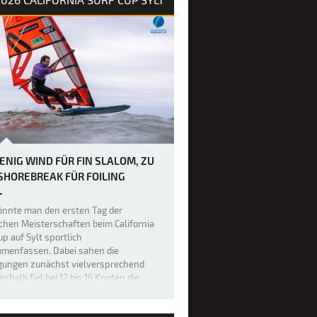
ENIG WIND FÜR FIN SLALOM, ZU
 SHOREBREAK FÜR FOILING
könnte man den ersten Tag der
hen Meisterschaften beim California
up auf Sylt sportlich
menfassen. Dabei sahen die
gungen zunächst vielversprechend
eshalb fiel bei 12 bis 16 Knoten die
eidung, das 27 Teilnehmer starke Feld
in-Slalom-F…