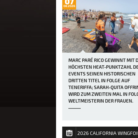
07
08.2026
MARC PARÉ RICO GEWINNT MIT 
HÖCHSTEN HEAT-PUNKTZAHL D
EVENTS SEINEN HISTORISCHEN
DRITTEN TITEL IN FOLGE AUF
TENERIFFA; SARAH-QUITA OFFR
WIRD ZUM ZWEITEN MAL IN FOL
WELTMEISTERIN DER FRAUEN.
MEN'S FINAL: SPAIN'S PARÉ MAKES IT
IN A ROW Marc Paré Rico (ESP) delive
flawless performance in the men's fin
posting the highest heat score of the 