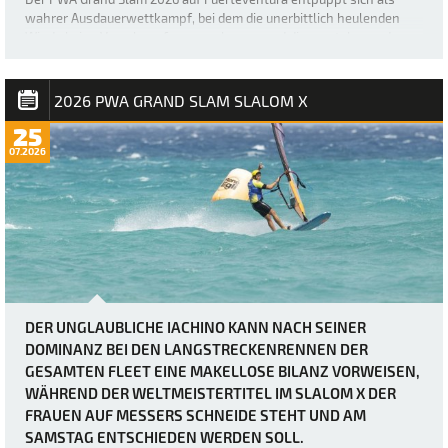
wahrer Ausdauerwettkampf, bei dem die unerbittlich heulenden
Winde keine Verschnaufpause zulassen und die mentalen und
körperlichen Fähigkeiten der weltbesten Windsurfer bis an ihre
absoluten Grenzen bringen. Heute herr…
2026 PWA GRAND SLAM SLALOM X
25
07.2026
DER UNGLAUBLICHE IACHINO KANN NACH SEINER
DOMINANZ BEI DEN LANGSTRECKENRENNEN DER
GESAMTEN FLEET EINE MAKELLOSE BILANZ VORWEISEN,
WÄHREND DER WELTMEISTERTITEL IM SLALOM X DER
FRAUEN AUF MESSERS SCHNEIDE STEHT UND AM
SAMSTAG ENTSCHIEDEN WERDEN SOLL.