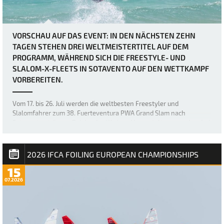
VORSCHAU AUF DAS EVENT: IN DEN NÄCHSTEN ZEHN
TAGEN STEHEN DREI WELTMEISTERTITEL AUF DEM
PROGRAMM, WÄHREND SICH DIE FREESTYLE- UND
SLALOM-X-FLEETS IN SOTAVENTO AUF DEN WETTKAMPF
VORBEREITEN.
Vom 17. bis 26. Juli werden die weltbesten Freestyler und
Slalomfahrer zum 38. Fuerteventura PWA Grand Slam nach
Sotavento strömen. Bei der diesjährigen Veranstaltung werden drei
Weltmeistertitel vergeben: der Weltmeistertitel im Freestyle der
Frauen sowie die Weltmeistertitel i…
2026 IFCA FOILING EUROPEAN CHAMPIONSHIPS
15
07.2026