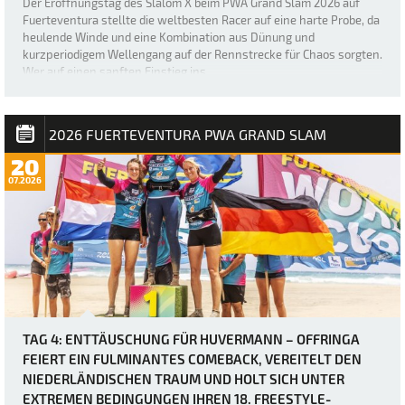
Der Eröffnungstag des Slalom X beim PWA Grand Slam 2026 auf
Fuerteventura stellte die weltbesten Racer auf eine harte Probe, da
heulende Winde und eine Kombination aus Dünung und
kurzperiodigem Wellengang auf der Rennstrecke für Chaos sorgten.
Wer auf einen sanften Einstieg ins …
2026 FUERTEVENTURA PWA GRAND SLAM
20
07.2026
TAG 4: ENTTÄUSCHUNG FÜR HUVERMANN – OFFRINGA
FEIERT EIN FULMINANTES COMEBACK, VEREITELT DEN
NIEDERLÄNDISCHEN TRAUM UND HOLT SICH UNTER
EXTREMEN BEDINGUNGEN IHREN 18. FREESTYLE-