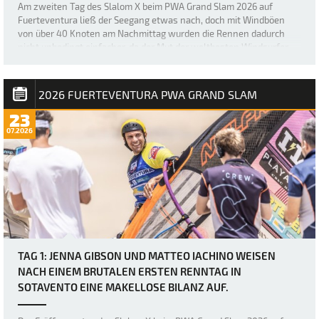
Am zweiten Tag des Slalom X beim PWA Grand Slam 2026 auf
Fuerteventura ließ der Seegang etwas nach, doch mit Windböen
von über 40 Knoten am Nachmittag wurden die Rennen dadurch
nicht unbedingt einfacher, da der Mut der weltbesten Windsurfer
erneut durch heftige Böen und den „Dea…
2026 FUERTEVENTURA PWA GRAND SLAM
23
07.2026
TAG 1: JENNA GIBSON UND MATTEO IACHINO WEISEN
NACH EINEM BRUTALEN ERSTEN RENNTAG IN
SOTAVENTO EINE MAKELLOSE BILANZ AUF.