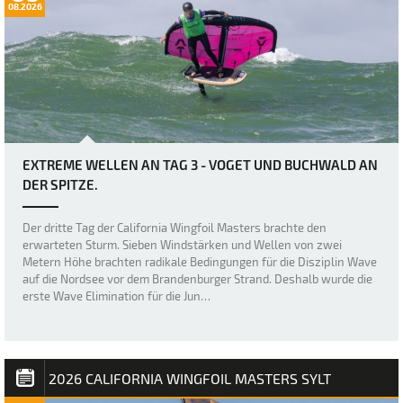
08.2026
EXTREME WELLEN AN TAG 3 - VOGET UND BUCHWALD AN
DER SPITZE.
Der dritte Tag der California Wingfoil Masters brachte den
erwarteten Sturm. Sieben Windstärken und Wellen von zwei
Metern Höhe brachten radikale Bedingungen für die Disziplin Wave
auf die Nordsee vor dem Brandenburger Strand. Deshalb wurde die
erste Wave Elimination für die Jun…
2026 CALIFORNIA WINGFOIL MASTERS SYLT