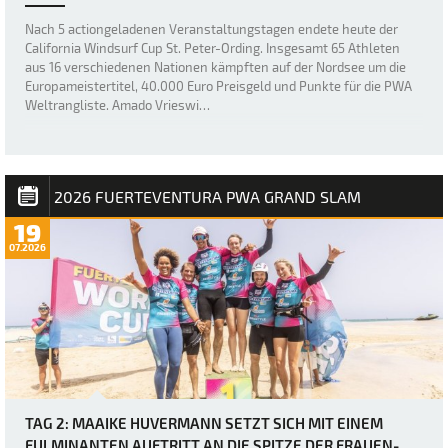
Nach 5 actiongeladenen Veranstaltungstagen endete heute der
California Windsurf Cup St. Peter-Ording. Insgesamt 65 Athleten
aus 16 verschiedenen Nationen kämpften auf der Nordsee um die
Europameistertitel, 40.000 Euro Preisgeld und Punkte für die PWA
Weltrangliste. Amado Vrieswi…
2026 FUERTEVENTURA PWA GRAND SLAM
19
07.2026
TAG 2: MAAIKE HUVERMANN SETZT SICH MIT EINEM
FULMINANTEN AUFTRITT AN DIE SPITZE DER FRAUEN-