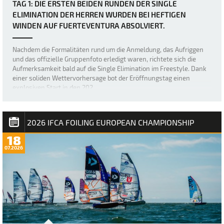
TAG 1: DIE ERSTEN BEIDEN RUNDEN DER SINGLE
ELIMINATION DER HERREN WURDEN BEI HEFTIGEN
WINDEN AUF FUERTEVENTURA ABSOLVIERT.
Nachdem die Formalitäten rund um die Anmeldung, das Aufriggen
und das offizielle Gruppenfoto erledigt waren, richtete sich die
Aufmerksamkeit bald auf die Single Elimination im Freestyle. Dank
einer soliden Wettervorhersage bot der Eröffnungstag einen
explosiven Start in den 202…
2026 IFCA FOILING EUROPEAN CHAMPIONSHIP
18
07.2026