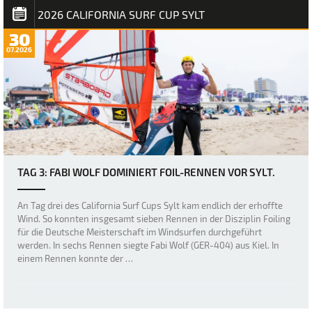
2026 CALIFORNIA SURF CUP SYLT
30
07.2026
TAG 3: FABI WOLF DOMINIERT FOIL-RENNEN VOR SYLT.
An Tag drei des California Surf Cups Sylt kam endlich der erhoffte
Wind. So konnten insgesamt sieben Rennen in der Disziplin Foiling
für die Deutsche Meisterschaft im Windsurfen durchgeführt
werden. In sechs Rennen siegte Fabi Wolf (GER-404) aus Kiel. In
einem Rennen konnte der …