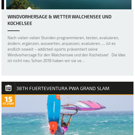
WINDVORHERSAGE & WETTER WALCHENSEE UND
KOCHELSEE
Nach vielen vielen Stunden programmieren, testen, evaluieren,
ändern, ergänzen, auswerten, anpassen, evaluieren….. ist es
endlich soweit – addicted-sports präsentiert seine
Windvorhersage für den Walchensee und den Kochelsee! Die Idee
ist nicht neu. Schon 2018 haben wir sie ve…
38TH FUERTEVENTURA PWA GRAND SLAM
15
07.2026