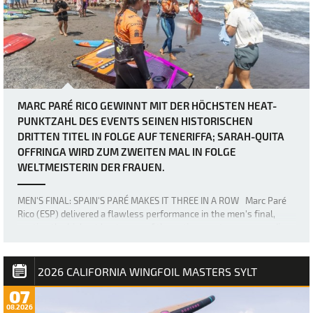
MARC PARÉ RICO GEWINNT MIT DER HÖCHSTEN HEAT-
PUNKTZAHL DES EVENTS SEINEN HISTORISCHEN
DRITTEN TITEL IN FOLGE AUF TENERIFFA; SARAH-QUITA
OFFRINGA WIRD ZUM ZWEITEN MAL IN FOLGE
WELTMEISTERIN DER FRAUEN.
MEN'S FINAL: SPAIN'S PARÉ MAKES IT THREE IN A ROW Marc Paré
Rico (ESP) delivered a flawless performance in the men's final,
posting the highest heat score of the entire event - a commanding
36.63, highlighted by a perfect 20-point ride for jumping - 2 x
perfect 10's - to win T…
2026 CALIFORNIA WINGFOIL MASTERS SYLT
07
08.2026