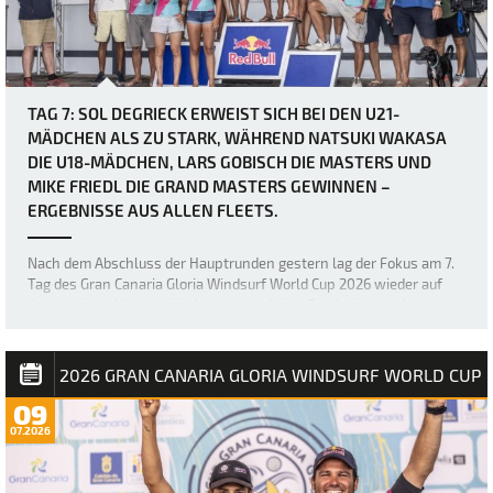
TAG 7: SOL DEGRIECK ERWEIST SICH BEI DEN U21-
MÄDCHEN ALS ZU STARK, WÄHREND NATSUKI WAKASA
DIE U18-MÄDCHEN, LARS GOBISCH DIE MASTERS UND
MIKE FRIEDL DIE GRAND MASTERS GEWINNEN –
ERGEBNISSE AUS ALLEN FLEETS.
Nach dem Abschluss der Hauptrunden gestern lag der Fokus am 7.
Tag des Gran Canaria Gloria Windsurf World Cup 2026 wieder auf
den wenigen Klassen, in denen noch keine Ergebnisse vorlagen –
nämlich den U18- und U21-Mädchen sowie den Masters und Grand
Masters. Die sich stetig verb…
2026 GRAN CANARIA GLORIA WINDSURF WORLD CUP
09
07.2026