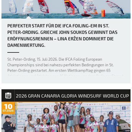
PERFEKTER START FÜR DIE IFCA FOILING-EM IN ST.
PETER-ORDING. GRIECHE JOHN SOUKOS GEWINNT DAS
ERÖFFNUNGSRENNEN – LINA ERŽEN DOMINIERT DIE
DAMENWERTUNG.
St. Peter-Ording, 15. Juli 2026. Die IFCA Foiling European
Championships sind bei nahezu perfekten Bedingungen in St.
Peter-Ording gestartet. Am ersten Wettkampftag gingen 65
Athletinnen und Athleten aus 16 Nationen vor dem Ordinger Strand
aufs Wasser. Bei Windgeschwindigkeiten …
2026 GRAN CANARIA GLORIA WINDSURF WORLD CUP
10
07.2026