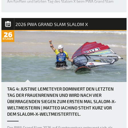
Am fünften und letzten Tag des Slalom X beim PWA Grand Slam
2026 auf Fuerteventura wurden zwei weitere eliminations für die
Herrenfleet abgeschlossen, doch was als vermeintlich relativ
einfacher letzter Tag für Matteo Iachino (Starboard / NeilPryde / Z
Fins) seinen ersten Slalom…
2026 PWA GRAND SLAM SLALOM X
26
07.2026
TAG 4: JUSTINE LEMETEYER DOMINIERT DEN LETZTEN
TAG DER FRAUENRENNEN UND WIRD NACH VIER
ÜBERRAGENDEN SIEGEN ZUM ERSTEN MAL SLALOM-X-
WELTMEISTERIN | MATTEO IACHINO STEHT KURZ VOR
DEM SLALOM-X-WELTMEISTERTITEL.
Der PWA Grand Slam 2026 auf Fuerteventura entpuppt sich als