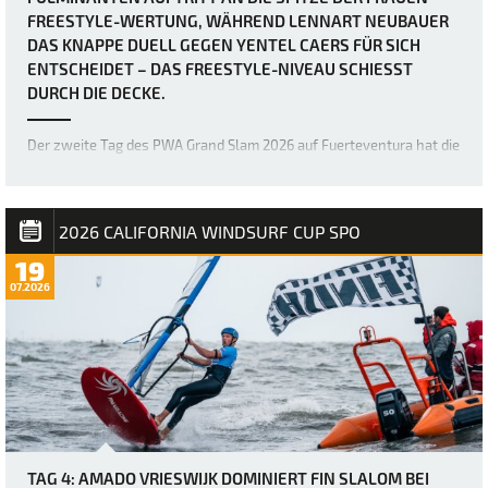
FREESTYLE-WERTUNG, WÄHREND LENNART NEUBAUER
DAS KNAPPE DUELL GEGEN YENTEL CAERS FÜR SICH
ENTSCHEIDET – DAS FREESTYLE-NIVEAU SCHIESST D
URCH DIE DECKE.
Der zweite Tag des PWA Grand Slam 2026 auf Fuerteventura hat die
Erwartungen mehr als erfüllt, denn die Akrobaten der Freestyle-
Welt haben erneut die Messlatte dafür höher gelegt, was im
Freestyle-Bereich möglich ist. Bereits gestern war das Niveau
unglaublich hoch, doch über Na…
2026 CALIFORNIA WINDSURF CUP SPO
19
07.2026
TAG 4: AMADO VRIESWIJK DOMINIERT FIN SLALOM BEI