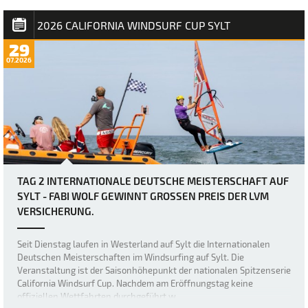
2026 CALIFORNIA WINDSURF CUP SYLT
29
07.2026
TAG 2 INTERNATIONALE DEUTSCHE MEISTERSCHAFT AUF
SYLT - FABI WOLF GEWINNT GROSSEN PREIS DER LVM V
ERSICHERUNG.
Seit Dienstag laufen in Westerland auf Sylt die Internationalen
Deutschen Meisterschaften im Windsurfing auf Sylt. Die
Veranstaltung ist der Saisonhöhepunkt der nationalen Spitzenserie
California Windsurf Cup. Nachdem am Eröffnungstag keine
offiziellen Wettfahrten durchgeführt w…