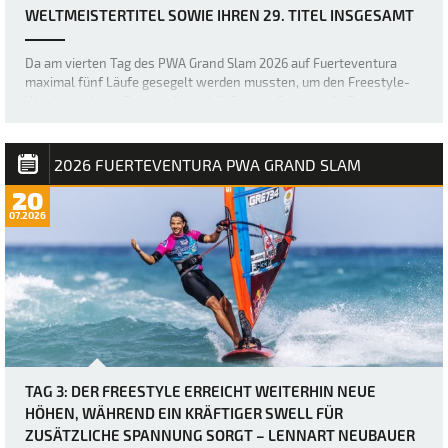
WELTMEISTERTITEL SOWIE IHREN 29. TITEL INSGESAMT
Da am vierten Tag des PWA Grand Slam 2026 auf Fuerteventura
maximal fünf Läufe gesegelt werden mussten, um den Freestyle-
Wettbewerb der Frauen abzuschließen, trafen sich die Fahrerinnen
etwas später als üblich – um 12 Uhr –, bevor der Finaltag in Gang
kam. Die heutigen Bedingung…
2026 FUERTEVENTURA PWA GRAND SLAM
20
07.2026
TAG 3: DER FREESTYLE ERREICHT WEITERHIN NEUE
HÖHEN, WÄHREND EIN KRÄFTIGER SWELL FÜR
ZUSÄTZLICHE SPANNUNG SORGT – LENNART NEUBAUER