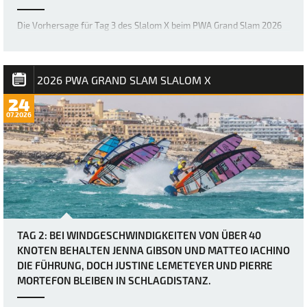
Die Vorhersage für Tag 3 des Slalom X beim PWA Grand Slam 2026
auf Fuerteventura war zwar schon immer als extrem windig
angekündigt worden, doch bei Berichten von Windböen von bis zu
50 Knoten hätten sich viele wohl kaum vorstellen können, wie
brutal es in Sotavento manchmal zug…
2026 PWA GRAND SLAM SLALOM X
24
07.2026
TAG 2: BEI WINDGESCHWINDIGKEITEN VON ÜBER 40
KNOTEN BEHALTEN JENNA GIBSON UND MATTEO IACHINO
DIE FÜHRUNG, DOCH JUSTINE LEMETEYER UND PIERRE
MORTEFON BLEIBEN IN SCHLAGDISTANZ.