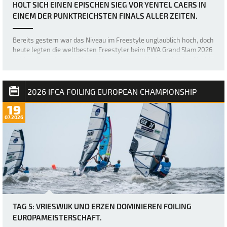
HOLT SICH EINEN EPISCHEN SIEG VOR YENTEL CAERS IN
EINEM DER PUNKTREICHSTEN FINALS ALLER ZEITEN.
Bereits gestern war das Niveau im Freestyle unglaublich hoch, doch
heute legten die weltbesten Freestyler beim PWA Grand Slam 2026
auf Fuerteventura die Messlatte noch einmal höher, als über Nacht
ein neuer, größerer Swell nach Sotavento rollte und für einige der
besten Freestyl…
2026 IFCA FOILING EUROPEAN CHAMPIONSHIP
19
07.2026
TAG 5: VRIESWIJK UND ERZEN DOMINIEREN FOILING
EUROPAMEISTERSCHAFT.