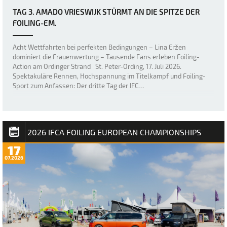
TAG 3. AMADO VRIESWIJK STÜRMT AN DIE SPITZE DER
FOILING-EM.
Acht Wettfahrten bei perfekten Bedingungen – Lina Eržen
dominiert die Frauenwertung – Tausende Fans erleben Foiling-
Action am Ordinger Strand St. Peter-Ording, 17. Juli 2026.
Spektakuläre Rennen, Hochspannung im Titelkampf und Foiling-
Sport zum Anfassen: Der dritte Tag der IFC…
2026 IFCA FOILING EUROPEAN CHAMPIONSHIPS
17
07.2026