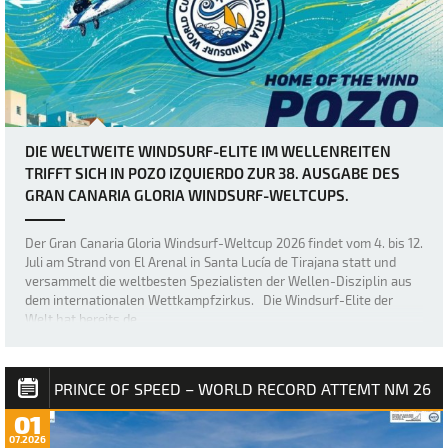
DIE WELTWEITE WINDSURF-ELITE IM WELLENREITEN
TRIFFT SICH IN POZO IZQUIERDO ZUR 38. AUSGABE DES
GRAN CANARIA GLORIA WINDSURF-WELTCUPS.
Der Gran Canaria Gloria Windsurf-Weltcup 2026 findet vom 4. bis 12.
Juli am Strand von El Arenal in Santa Lucía de Tirajana statt und
versammelt die weltbesten Spezialisten der Wellen-Disziplin aus
dem internationalen Wettkampfzirkus. Die Windsurf-Elite der
Welt hat bereits de…
PRINCE OF SPEED – WORLD RECORD ATTEMT NM 26
01
07.2026