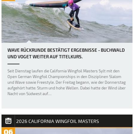
WAVE RÜCKRUNDE BESTÄTIGT ERGEBNISSE - BUCHWALD
UND VOGET WEITER AUF TITELKURS.
Seit Dienstag laufen die California Wingfoil Masters Sylt mit den
Open German Wingfoil Championships in den Disziplinen Slalom
und Wave sowie Freestyle. Der Freitag begann, wie der Donnerstag
aufgehört hatte: Sturm und hohe Wellen. Dabei hatte der Wind über
Nacht von Südwest auf…
2026 CALIFORNIA WINGFOIL MASTERS
06