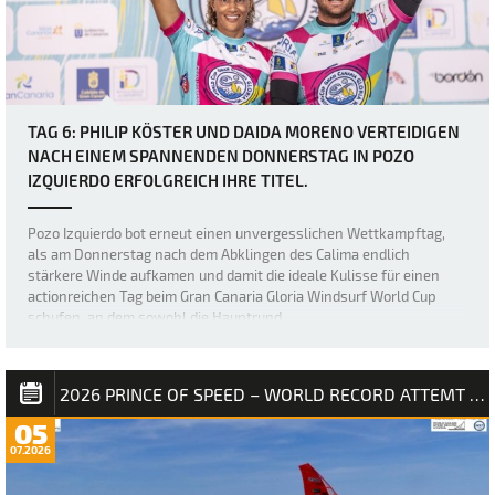
TAG 6: PHILIP KÖSTER UND DAIDA MORENO VERTEIDIGEN
NACH EINEM SPANNENDEN DONNERSTAG IN POZO
IZQUIERDO ERFOLGREICH IHRE TITEL.
Pozo Izquierdo bot erneut einen unvergesslichen Wettkampftag,
als am Donnerstag nach dem Abklingen des Calima endlich
stärkere Winde aufkamen und damit die ideale Kulisse für einen
actionreichen Tag beim Gran Canaria Gloria Windsurf World Cup
schufen, an dem sowohl die Hauptrund…
2026 PRINCE OF SPEED – WORLD RECORD ATTEMT NM
05
07.2026