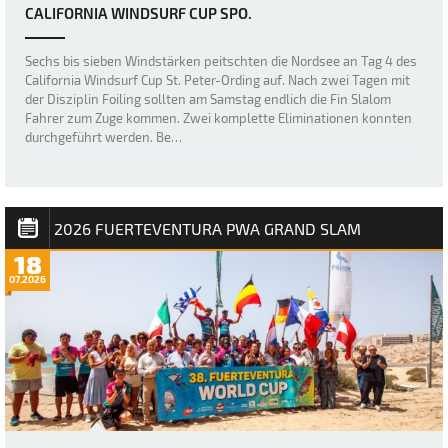
CALIFORNIA WINDSURF CUP SPO.
Sechs bis sieben Windstärken peitschten die Nordsee an Tag 4 des
California Windsurf Cup St. Peter-Ording auf. Nach zwei Tagen mit
der Disziplin Foiling sollten am Samstag endlich die Fin Slalom
Fahrer zum Zuge kommen. Zwei komplette Eliminationen konnten
durchgeführt werden. Be…
2026 FUERTEVENTURA PWA GRAND SLAM
18
07.2026