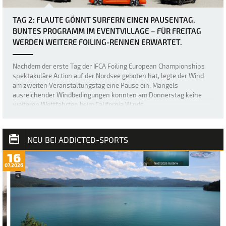
TAG 2: FLAUTE GÖNNT SURFERN EINEN PAUSENTAG.
BUNTES PROGRAMM IM EVENTVILLAGE – FÜR FREITAG
WERDEN WEITERE FOILING-RENNEN ERWARTET.
Nachdem der erste Tag der IFCA Foiling European Championships
spektakuläre Action auf der Nordsee geboten hat, legte der Wind
am zweiten Veranstaltungstag eine Pause ein. Mangels
ausreichender Windbedingungen konnten am Donnerstag keine
weiteren Wettfahrten beim California Winds…
NEU BEI ADDICTED-SPORTS
16
07.2026