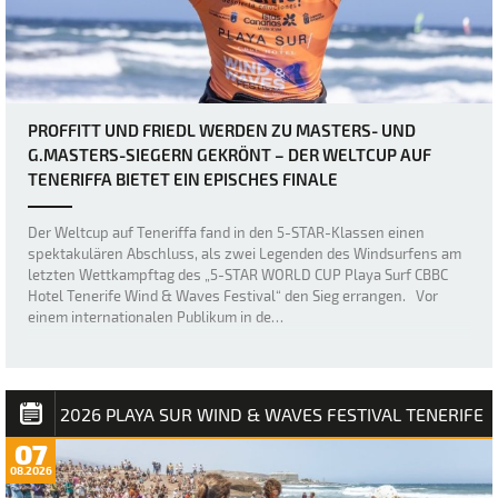
PROFFITT UND FRIEDL WERDEN ZU MASTERS- UND
G.MASTERS-SIEGERN GEKRÖNT – DER WELTCUP AUF
TENERIFFA BIETET EIN EPISCHES FINALE
Der Weltcup auf Teneriffa fand in den 5-STAR-Klassen einen
spektakulären Abschluss, als zwei Legenden des Windsurfens am
letzten Wettkampftag des „5-STAR WORLD CUP Playa Surf CBBC
Hotel Tenerife Wind & Waves Festival“ den Sieg errangen. Vor
einem internationalen Publikum in de…
2026 PLAYA SUR WIND & WAVES FESTIVAL TENERIFE
07
08.2026