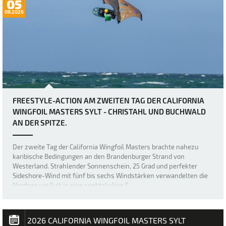
05
08.2026
FREESTYLE-ACTION AM ZWEITEN TAG DER CALIFORNIA
WINGFOIL MASTERS SYLT - CHRISTAHL UND BUCHWALD
AN DER SPITZE.
Der zweite Tag der California Wingfoil Masters brachte nahezu
karibische Bedingungen an den Brandenburger Strand von
Westerland. Strahlender Sonnenschein, 25 Grad und perfekter
Sideshore-Wind mit fünf bis sechs Windstärken verwandelten die
Nordsee vor Sylt in eine spektakuläre F…
2026 CALIFORNIA WINGFOIL MASTERS SYLT