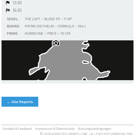
13:30
16:30
SEGEL:
THE LOFT – BLADE FR – 11 M²
BOARD:
PATRIK DIETHELM – FORMULA – 164 L
FINNE:
HURRICANE – FRB 8 – 70 CM
Walchensee
← Alle Reports
Kontakt & Feedback
Impressum & Datenschutz
Nutzungsbedingungen
©
2026 ADDICTED-SPORTS.COM - ALLE RECHTE VORBEHALTEN