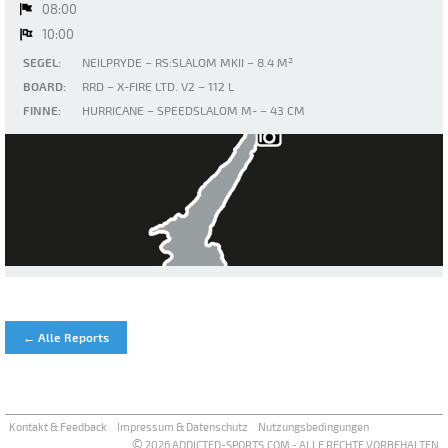
08:00
10:00
SEGEL:
NEILPRYDE – RS:SLALOM MKII – 8.4 M²
BOARD:
RRD – X-FIRE LTD. V2 – 112 L
FINNE:
HURRICANE – SPEEDSLALOM M- – 43 CM
Gardasee - Malcesine
← Alle Reports
Kontakt & Feedback
Impressum & Datenschutz
Nutzungsbedingungen
©
2026 ADDICTED-SPORTS.COM - ALLE RECHTE VORBEHALTEN